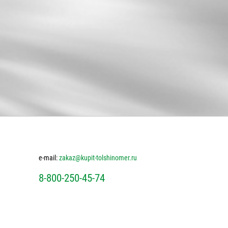
e-mail:
zakaz@kupit-tolshinomer.ru
8-800-250-45-74