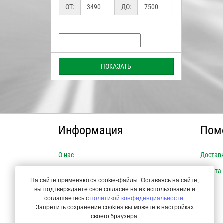
ОТ:
ДО:
ПОКАЗАТЬ
Информация
Пом
О нас
Достав
Новости
Оплата
На сайте применяются cookie-файлы. Оставаясь на сайте,
Популярные товары
вы подтверждаете свое согласие на их использование и
соглашаетесь с
политикой конфиденциальности
.
Запретить сохранение cookies вы можете в настройках
своего браузера.